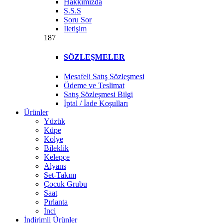
Hakkımızda
S.S.S
Soru Sor
İletişim
187
SÖZLEŞMELER
Mesafeli Satış Sözleşmesi
Ödeme ve Teslimat
Satış Sözleşmesi Bilgi
İptal / İade Koşulları
Ürünler
Yüzük
Küpe
Kolye
Bileklik
Kelepçe
Alyans
Set-Takım
Çocuk Grubu
Saat
Pırlanta
İnci
İndirimli Ürünler