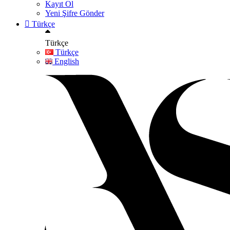
Kayıt Ol
Yeni Şifre Gönder
Türkçe
Türkçe
Türkçe
English