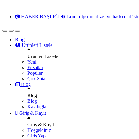
📷 HABER BAŞLIĞI 🞀🞂 Lorem Ipsum, dizgi ve baskı endüstrisin
Blog
Ürünleri Listele
Ürünleri Listele
Yeni
Fırsatlar
Popüler
Çok Satan
Blog
Blog
Blog
Kataloglar
Giriş & Kayıt
Giriş & Kayıt
Hoşgeldiniz
Giriş Yap