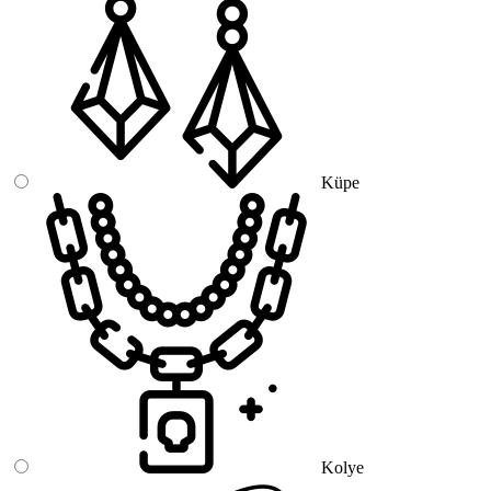
Küpe
Kolye