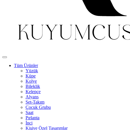
Tüm Ürünler
Yüzük
Küpe
Kolye
Bileklik
Kelepçe
Alyans
Set-Takım
Çocuk Grubu
Saat
Pırlanta
İnci
Kişiye Özel Tasarımlar