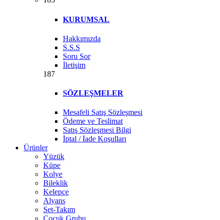
KURUMSAL
Hakkımızda
S.S.S
Soru Sor
İletişim
187
SÖZLEŞMELER
Mesafeli Satış Sözleşmesi
Ödeme ve Teslimat
Satış Sözleşmesi Bilgi
İptal / İade Koşulları
Ürünler
Yüzük
Küpe
Kolye
Bileklik
Kelepçe
Alyans
Set-Takım
Çocuk Grubu