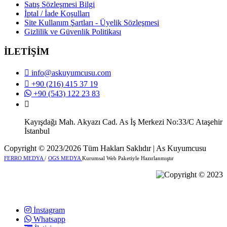
Satış Sözleşmesi Bilgi
İptal / İade Koşulları
Site Kullanım Şartları - Üyelik Sözleşmesi
Gizlilik ve Güvenlik Politikası
İLETİŞİM
info@askuyumcusu.com
+90 (216) 415 37 19
+90 (543) 122 23 83
Kayışdağı Mah. Akyazı Cad. As İş Merkezi No:33/C Ataşehir
İstanbul
Copyright © 2023/2026 Tüm Hakları Saklıdır | As Kuyumcusu
FERRO MEDYA
/
OGS MEDYA
Kurumsal Web Paketiyle Hazırlanmıştır
İnstagram
Whatsapp