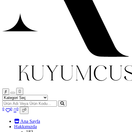
0
0
0
0
Ana Sayfa
Hakkımızda
183