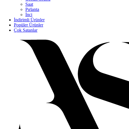
Saat
Pırlanta
İnci
İndirimli Ürünler
Popüler Ürünler
Çok Satanlar