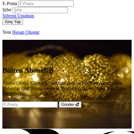
E-Posta
Şifre
Şifremi Unuttum
Giriş Yap
Yeni
Hesap Oluştur
Bülten Aboneliği
Abone Olarak Güncel Ürünlerimizden ve Kampanyalarımızdan
Haberdar Olabilirsiniz. Sosyal Medya Sayfalarımızdan Bizi Takip
Edebilirsiniz.
Gönder