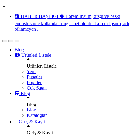
📷 HABER BAŞLIĞI 🞀🞂 Lorem Ipsum, dizgi ve baskı
endüstrisinde kullanılan mıgır metinlerdir. Lorem Ipsum, adı
bilinmeyen ...
Blog
Ürünleri Listele
Ürünleri Listele
Yeni
Fırsatlar
Popüler
Çok Satan
Blog
Blog
Blog
Kataloglar
Giriş & Kayıt
Giriş & Kayıt