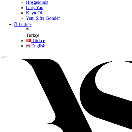
Hoşgeldiniz
Giriş Yap
Kayıt Ol
Yeni Şifre Gönder
Türkçe
Türkçe
Türkçe
English